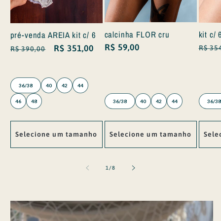
calcinha FLOR cru
kit c/
pré-venda AREIA kit c/ 6
Preço
R$ 59,00
Preç
Preço
Preço
R$ 351,00
R$ 35
R$ 390,00
normal
norm
normal
promocional
36/38
40
42
44
46
48
36/38
40
42
44
36/38
Selecione um tamanho
Selecione um tamanho
Sele
de
1
/
8