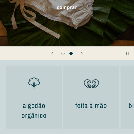
VER TUDO
algodão
feita à mão
b
orgânico