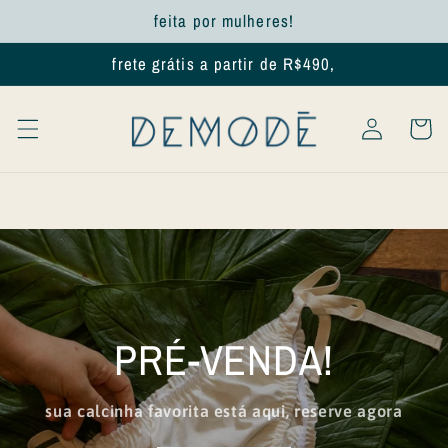
Pular
feita por mulheres!
para o
conteúdo
frete grátis a partir de R$490,
Fazer
Carrinh
login
conforto e cuidado que
você merece!
feita por mulheres, ecológica e ancestral