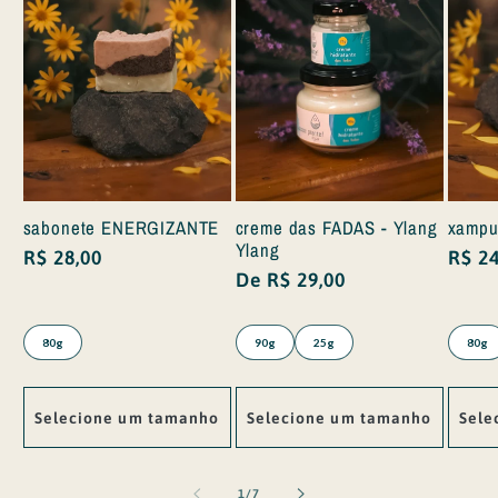
creme das FADAS - Ylang
sabonete ENERGIZANTE
xampu
Ylang
Preço
R$ 28,00
Preç
R$ 24
Preço
De R$ 29,00
normal
norm
normal
80g
90g
25g
80g
Selecione um tamanho
Selecione um tamanho
Sele
de
1
/
7