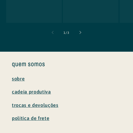
de
1
/
3
quem somos
sobre
cadeia produtiva
trocas e devoluções
política de frete