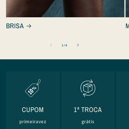
BRISA
de
1
/
4
CUPOM
1ª TROCA
primeiravez
grátis