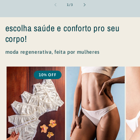
de
1
/
3
escolha saúde e conforto pro seu
corpo!
moda regenerativa, feita por mulheres
10% OFF